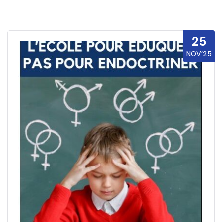
25
NOV’25