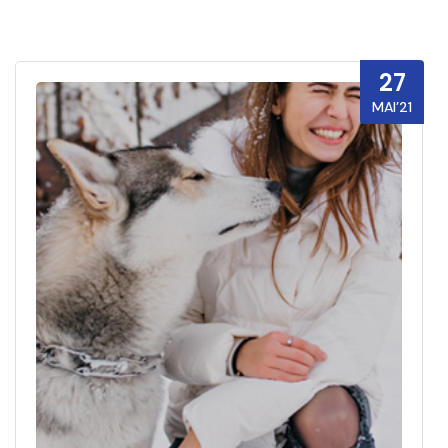
27
MAI’21