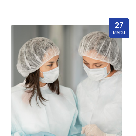
27
MAI’21